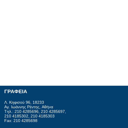
ΓΡΑΦΕΙΑ
Λ. Κηφισού 96, 18233
Αγ. Ιωάννης Ρέντης, Aθήνα
Tηλ.: 210 4285696, 210 4285697,
210 4185302, 210 4185303
Fax: 210 4285698