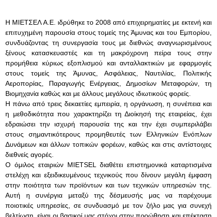
Η ΜΙΕΤΣΕΛ Α.Ε. ιδρύθηκε το 2008 από επιχειρηματίες με εκτενή και
επιτυχημένη παρουσία στους τομείς της Άμυνας και του Εμπορίου,
συνδυάζοντας τη συνεργασία τους με διεθνώς αναγνωρισμένους
ξένους κατασκευαστές και τη μακρόχρονη πείρα τους στην
προμήθεια κύριως εξοπλισμού και ανταλλακτικών με εφαρμογές
στους τομείς της Άμυνας, Ασφάλειας, Ναυτιλίας, Πολιτικής
Αεροπορίας, Παραγωγής Ενέργειας, Δημοσίων Μεταφορών, τη
Βιομηχανία καθώς και με άλλους μεγάλους ιδιωτικούς φορείς.
Η πάνω από τρεις δεκαετίες εμπειρία, η οργάνωση, η συνέπεια και
η μεθοδικότητα που χαρακτηρίζει τη Διοίκησή της εταιρείας, έχει
εδραιώσει την ισχυρή παρουσία της και την έχει συμπεριλάβει
στους σημαντικότερους προμηθευτές των Ελληνικών Ενόπλων
Δυνάμεων και άλλων τοπικών φορέων, καθώς και στις αντίστοιχες
διεθνείς αγορές.
Ο όμιλος εταιριών MIETSEL διαθέτει επιστημονικά καταρτισμένα
στελέχη και εξειδικευμένους τεχνικούς που δίνουν μεγάλη έμφαση
στην ποιότητα των προϊόντων και των τεχνικών υπηρεσιών της.
Αυτή η συνέργια μεταξύ της δέσμευσής μας να παρέχουμε
ποιοτικές υπηρεσίες, σε συνδυασμό με τον ζήλο μας για συνεχή
βελτίωση, είναι οι βασικοί μας στόχοι στην προώθηση και επέκταση